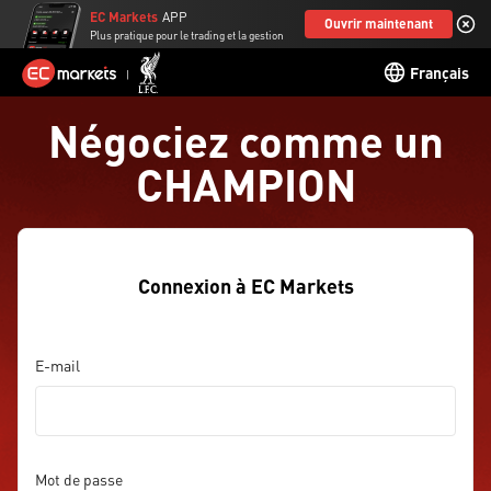
EC Markets
APP
Ouvrir maintenant
Plus pratique pour le trading et la gestion
Français
Négociez comme un
CHAMPION
Connexion à EC Markets
E-mail
Mot de passe