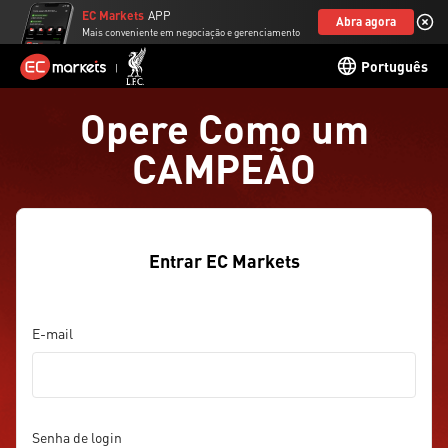
EC Markets
APP
Abra agora
Mais conveniente em negociação e gerenciamento
Português
Opere Como um
CAMPEÃO
Entrar EC Markets
E-mail
Senha de login